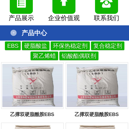
产品展示
企业价值观
联系我们
产品中心
EBS
硬脂酸盐
环保热稳定剂
复合稳定剂
聚乙烯蜡
铝酸酯偶联剂
乙撑双硬脂酰胺EBS
乙撑双硬脂酰胺EBS
服务电话：
13854434444
服务电话：
13854434444