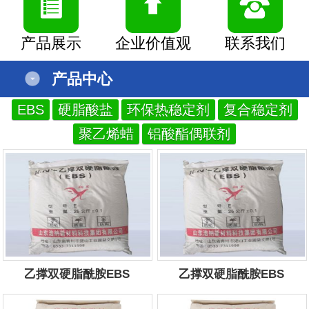
产品展示
企业价值观
联系我们
产品中心
EBS
硬脂酸盐
环保热稳定剂
复合稳定剂
聚乙烯蜡
铝酸酯偶联剂
乙撑双硬脂酰胺EBS
乙撑双硬脂酰胺EBS
服务电话：
13854434444
服务电话：
13854434444