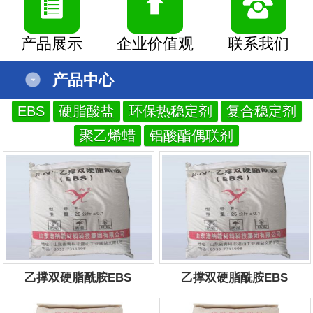
产品展示
企业价值观
联系我们
产品中心
EBS
硬脂酸盐
环保热稳定剂
复合稳定剂
聚乙烯蜡
铝酸酯偶联剂
乙撑双硬脂酰胺EBS
乙撑双硬脂酰胺EBS
服务电话：
13854434444
服务电话：
13854434444